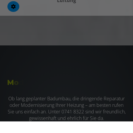
Lüftung
M
o
d
e
r
n
i
s
i
e
r
u
n
g
,
Ob lang geplanter
Badumbau,
die dringende
Reparatur
oder Modernisierung
Ihrer
Heizung
– am besten rufen
Sie uns einfach an. Unter 0741 8322
sind wir freundlich,
gewissenhaft und ehrlich für Sie da.
Montag – Donnerstag: