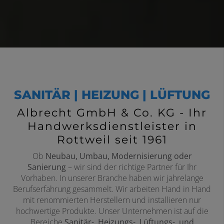
SANITÄR | HEIZUNG | LÜFTUNG
Albrecht GmbH & Co. KG - Ihr
Handwerksdienstleister in
Rottweil seit 1961
Ob
Neubau, Umbau, Modernisierung oder
Sanierung
– wir sind der richtige Partner für Ihr
Vorhaben. In unserer Branche haben wir jahrelange
Berufserfahrung gesammelt. Wir arbeiten Hand in Hand
mit renommierten Herstellern und installieren nur
hochwertige Produkte. Unser Unternehmen ist auf die
Bereiche
Sanitär-, Heizungs-, Lüftungs-, und